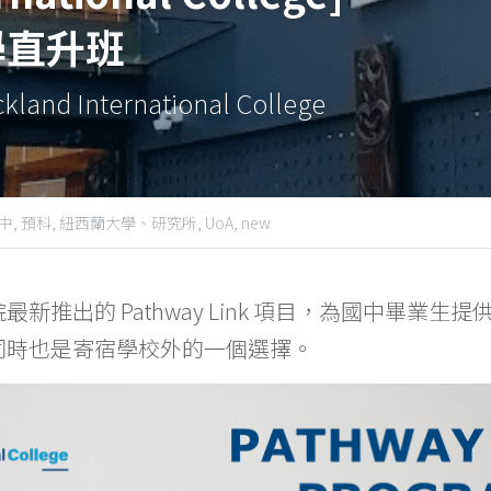
學直升班
ckland International College
中,
預科,
紐西蘭大學、研究所,
UoA,
new
新推出的 Pathway Link 項目，為國中畢業生
同時也是寄宿學校外的一個選擇。