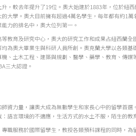
升，較去年提升了19位。奧大始建於1883年，位於紐
大的大學。奧大目前擁有超過4萬名學生，每年都有約1萬
業能力的排名中，奧大位列第一。
高等教育及研究中心，奧大的研究工作和成果占紐西蘭全國
等均為奧大畢業生與科研人員所創。奧克蘭大學以各類基
算機、土木工程、建築與規劃、醫學、藥學、教育、傳媒
AMBA三大認證。
和師資力量，讓奧大成為無數學生和家長心中的留學首選
戰：語言環境的不適應，生活方式的水土不服，陌生的教
，專職服務於國際留學生，教授各類預科課程的同時，為