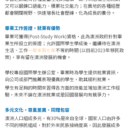
又可以鍛鍊口語能力、積累社交能力；在異地的各種經歷
都會開闊視野、快速增長社會歷練，化為成長的養分。
畢業工作簽證，就業有優勢
畢業可獲得(Post-Study Work)資格，此為澳洲政府針對畢
業生所設立的簽證；允許國際學生學成後，繼續待在澳洲
生活、工作
一年半到七年
不等的時間 (以目前2023年移民政
策)，享有留在澳洲發展的機會。
學校專設國際學生辦公室，畢業時為學生提供就業資訊，
向公司或部門推薦表現優異的學生，助其順利就業。
學生有足夠的時間來習得各方面的技能並增加澳洲工作經
驗，未來不論在澳洲就業或是回國發展均有競爭力。
多元文化，尊重差異、同理包容
澳洲人口組成多元，有30%是來自全球，國家人口由許多
不同的移民組成，對於外來民族接納度高，因此發展成多