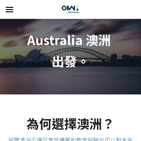
×
部落格分類
首頁
Australia 澳洲 
關於我們
所有博客分類
選擇國家
new
關於我們
出發。
我們的服務
👍🏻 推薦方案
CDU
澳洲
FAQ
紐西蘭
線上說明會
雅思
精選課程
美國
主題遊學方案
英語學習輔導
Johns Hopkins University
歐洲
UTAS
英語家教
搜索
為何選擇澳洲？
雅思考試相關
SUT
繁體中文
留學澳洲不僅可享受優質的教育經驗也可以對未來
Bond University
info@omniedu.co
繁體中文