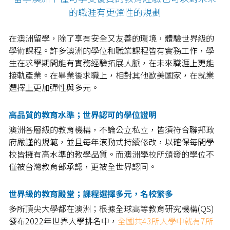
的職涯有更彈性的規劃
澳洲產業介紹
在澳洲留學，除了享有安全又友善的環境，體驗世界級的
ICHM
學術課程。許多澳洲的學位和職業課程皆有實務工作，學
預約諮詢
生在求學期間能有實務經驗拓展人脈，在未來職涯上更能
BHMS
接軌產業。在畢業後求職上，相對其他歐美國家，在就業
選擇上更加彈性與多元。
La Trobe University
高品質的教育水準；世界認可的學位證明
澳洲各層級的教育機構，不論公立私立，皆須符合聯邦政
府嚴謹的規範，並且每年滾動式持續修改，以確保每間學
校皆擁有高水準的教學品質。而澳洲學校所頒發的學位不
僅被台灣教育部承認，更被全世界認同。
世界級的教育殿堂；課程選擇多元，名校繁多
多所頂尖大學都在澳洲；根據全球高等教育研究機構(QS)
發布2022年世界大學排名中，
全國共43所大學中就有7所