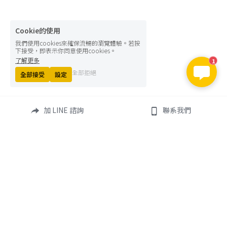
Cookie的使用
我們使用cookies來確保流暢的瀏覽體驗。若按
下接受，即表示你同意使用cookies。
了解更多
1
全部拒絕
全部接受
設定
加 LINE 諮詢
聯系我們
info@omniedu.co
💡 貼心提醒：網頁呈現之費用僅供參考。由於學校可能因應學期或
個人條件調整細節，
實際費用請一律以學校官方正式核發的 Offer 或 Invoice 明細為最終