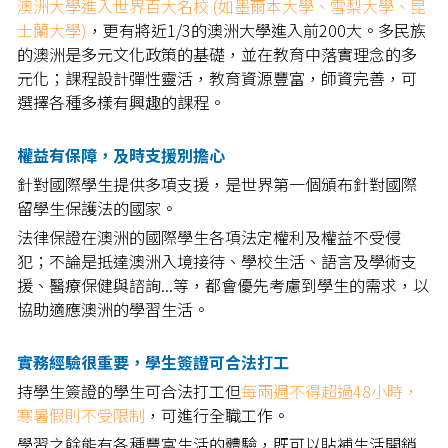
澳洲大學進入世界百大名校 (如墨爾本大學、雪梨大學、昆
士蘭大學)
，更有將近1/3的澳洲大學進入前200大。多民族
的澳洲是多元文化政策的基礎，並在教育中落實理念的多
元化；課程設計彈性靈活，教育資源豐富，師資完善，可
選擇各種多樣有興趣的課程。
權益有保障，及時支援別擔心
針對國際學生提供多項支援，是世界第一個頒布針對國際
留學生保護法的國家。
法律保證在澳洲的國際學生各項法定權利及權益不受侵
犯；不論是抵達澳洲入境接待、學校生活、語言及學術支
援、醫療保健與諮詢...等，都會優先考慮到學生的需求，以
協助適應澳洲的學習生活。
實務經驗很重要，學生簽證可合法打工
持學生簽證的學生可合法打工但
每兩週不得超過48小時，
寒暑假則不受限制
，可進行全職工作。
學習之餘能有各種豐富生活的體驗，既可以貼補生活開銷