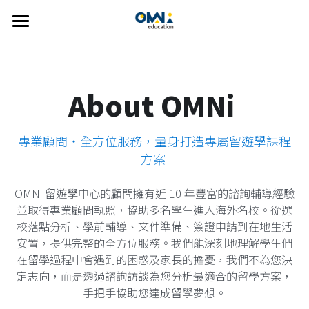
×
部落格分類
首頁
關於我們
所有博客分類
About OMNi 
選擇國家
new
關於我們
專業顧問・全方位服務，量身打造專屬留遊學課程
我們的服務
👍🏻 推薦方案
CDU
澳洲
方案 
FAQ
紐西蘭
線上說明會
雅思
精選課程
OMNi 留遊學中心的顧問擁有近 10 年豐富的諮詢輔導經驗
美國
主題遊學方案
英語學習輔導
Johns Hopkins University
並取得專業顧問執照，協助多名學生進入海外名校。從選
校落點分析、學前輔導、文件準備、簽證申請到在地生活
歐洲
UTAS
英語家教
搜索
安置，提供完整的全方位服務。我們能深刻地理解學生們
在留學過程中會遇到的困惑及家長的擔憂，我們不為您決
雅思考試相關
SUT
繁體中文
定志向，而是透過諮詢訪談為您分析最適合的留學方案，
手把手協助您達成留學夢想。
Bond University
info@omniedu.co
繁體中文