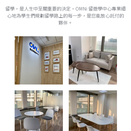
留學，是人生中至關重要的決定，OMNi 留遊學中心專業細
澳洲產業介紹
心地為學生們規劃留學路上的每一步，是您能放心託付的
夥伴。
ICHM
預約諮詢
BHMS
La Trobe University