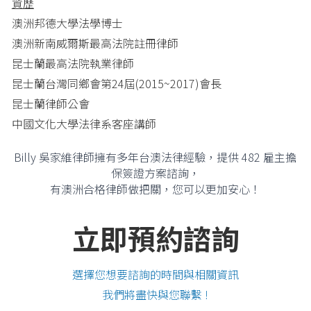
資歷
澳洲邦德大學法學博士 
澳洲新南威爾斯最高法院註冊律師
昆士蘭最高法院執業律師
昆士蘭台灣同鄉會第24屆(2015~2017)會長
昆士蘭律師公會
中國文化大學法律系客座講師
Billy 吳家維律師擁有多年台澳法律經驗，提供 482 雇主擔
保簽證方案諮詢，
有澳洲合格律師做把關，您可以更加安心！
立即預約諮詢
選擇您想要諮詢的時間與相關資訊
我們將盡快與您聯繫 !