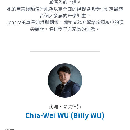
當深入的了解。
她的豐富經驗使她能夠以更全面的視野協助學生制定最適
合個人發展的升學計畫。
Joanna的專業知識與關懷，讓她成為升學諮詢領域中的頂
尖顧問，值得學子與家長的信賴。
澳洲・資深律師
Chia-Wei WU (Billy WU)