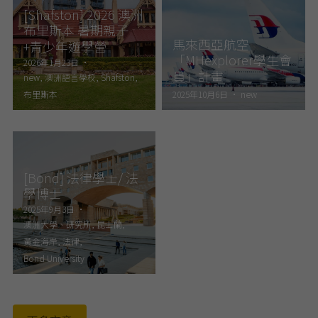
[Shafston] 2026 澳洲
布里斯本 暑期親子
馬來西亞航空
+青少年遊學營
「MHexplorer學生會
2026年1月23日
·
員」計畫
new,
澳洲語言學校,
Shafston,
布里斯本
2025年10月6日
·
new
[Bond] 法律學士/ 法
學博士
2025年9月3日
·
澳洲大學、研究所,
昆士蘭,
黃金海岸,
法律,
Bond University