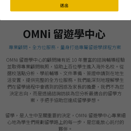
送出
澳洲產業介紹
ICHM
OMNi 留遊學中心 
預約諮詢
BHMS
專業顧問・全方位服務，量身打造專屬留遊學課程方案 
La Trobe University
OMNi 留遊學中心的顧問擁有近 10 年豐富的諮詢輔導經驗
並取得專業顧問執照，協助上百位學生進入海外名校。從
選校落點分析、學前輔導、文件準備、簽證申請到在地生
活安置，提供完整的全方位服務。我們能深刻地理解學生
們在留學過程中會遇到的困惑及家長的擔憂，我們不為您
決定志向，而是透過諮詢訪談為您分析最適合的留學方
案，手把手協助您達成留學夢想。
留學，是人生中至關重要的決定，OMNi 留遊學中心專業細
心地為學生們規劃留學路上的每一步，是您能放心託付的
夥伴。