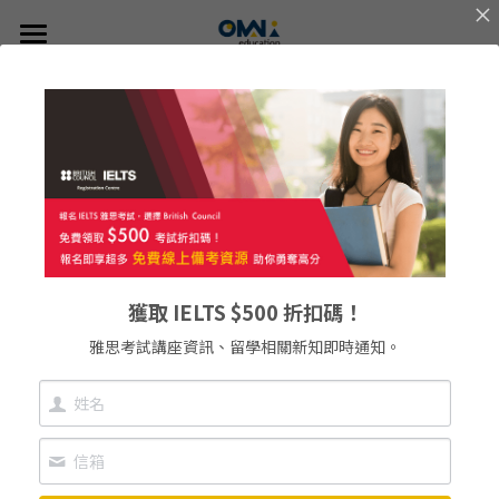
×
部落格分類
首頁
關於我們
所有博客分類
選擇國家
new
關於我們
海外升學規劃
我們的服務
👍🏻 推薦方案
CDU
澳洲
未來由你主宰
FAQ
紐西蘭
線上說明會
雅思
精選課程
獲取 IELTS $500 折扣碼！
專業選校分析・全方位服務
美國
主題遊學方案
英語學習輔導
Johns Hopkins University
雅思考試講座資訊、留學相關新知即時通知。
提供最適合您的留學計畫！
歐洲
UTAS
英語家教
搜索
立即諮詢
雅思考試相關
SUT
繁體中文
Bond University
info@omniedu.co
繁體中文