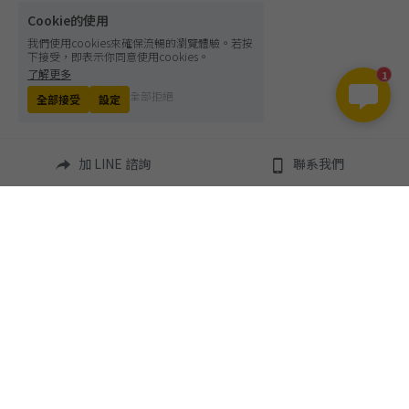
Cookie的使用
我們使用cookies來確保流暢的瀏覽體驗。若按
下接受，即表示你同意使用cookies。
了解更多
1
全部拒絕
全部接受
設定
加 LINE 諮詢
聯系我們
info@omniedu.co
💡 貼心提醒：網頁呈現之費用僅供參考。由於學校可能因應學期或
個人條件調整細節，
實際費用請一律以學校官方正式核發的 Offer 或 Invoice 明細為最終
依據。