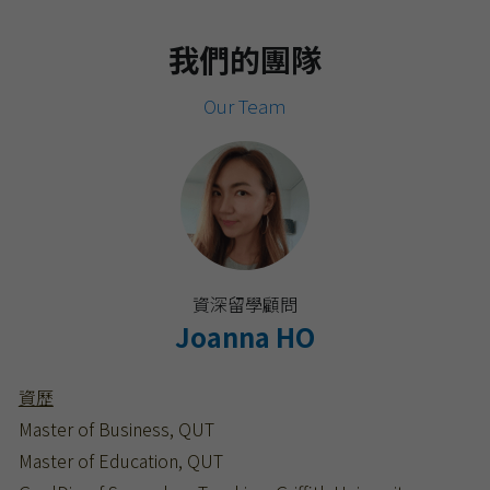
我們的團隊
Our Team
資深留學顧問
Joanna HO
資歷
Master of Business, QUT
Master of Education, QUT