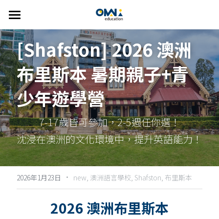
首頁
[Shafston] 2026 澳洲
關於我們
布里斯本 暑期親子+青
選擇國家
關於我們
少年遊學營
我們的服務
👍🏻 推薦方案
澳洲
7-17歲皆可參加，2-5週任你選！
FAQ
紐西蘭
線上說明會
精選課程
沈浸在澳洲的文化環境中，提升英語能力！ 
美國
主題遊學方案
英語學習輔導
歐洲
英語家教
搜索
·
2026年1月23日
new,
澳洲語言學校,
Shafston,
布里斯本
雅思考試相關
繁體中文
2026 澳洲布里斯本
info@omniedu.co
繁體中文