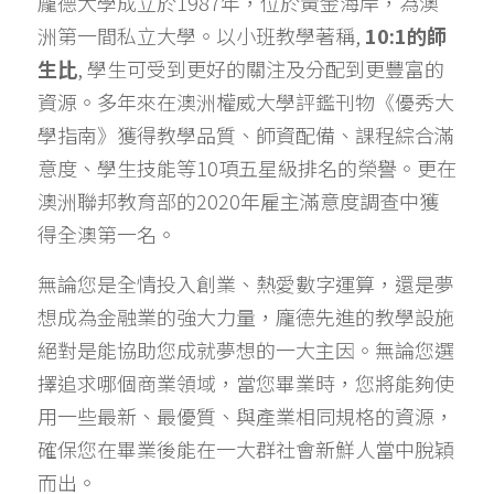
龐德大學成立於1987年，位於黃金海岸，為澳
洲第一間私立大學。以小班教學著稱, 
10:1的師
生比
, 學生可受到更好的關注及分配到更豐富的
資源。多年來在澳洲權威大學評鑑刊物《優秀大
預約諮詢
學指南》獲得教學品質、師資配備、課程綜合滿
意度、學生技能等10項五星級排名的榮譽。更在
澳洲聯邦教育部的2020年雇主滿意度調查中獲
得全澳第一名。
無論您是全情投入創業、熱愛數字運算，還是夢
想成為金融業的強大力量，龐德先進的教學設施
絕對是能協助您成就夢想的一大主因。無論您選
擇追求哪個商業領域，當您畢業時，您將能夠使
用一些最新、最優質、與產業相同規格的資源，
確保您在畢業後能在一大群社會新鮮人當中脫穎
而出。