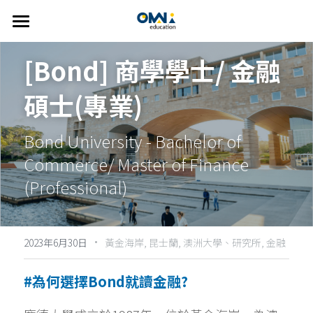
首頁
[Bond] 商學學士/ 金融
關於我們
碩士(專業)
選擇國家
關於我們
Bond University - 
Bachelor of 
我們的服務
👍🏻 推薦方案
澳洲
Commerce/ Master of Finance 
FAQ
紐西蘭
線上說明會
精選課程
(Professional)
美國
主題遊學方案
英語學習輔導
·
歐洲
2023年6月30日
英語家教
搜索
黃金海岸,
昆士蘭,
澳洲大學、研究所,
金融
雅思考試相關
繁體中文
#為何選擇Bond就讀金融?
info@omniedu.co
繁體中文