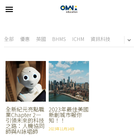
×
部落格分類
首頁
關於我們
所有博客分類
全部
優惠
英國
BHMS
ICHM
資訊科技
選擇國家
new
關於我們
我們的服務
👍🏻 推薦方案
CDU
澳洲
FAQ
紐西蘭
線上說明會
雅思
精選課程
美國
主題遊學方案
英語學習輔導
Johns Hopkins University
歐洲
UTAS
英語家教
搜索
全新紀元亮點職
2023年最佳美國
業Chapter 2—
新創城市報你
引領未來的科技
知！！
雅思考試相關
SUT
繁體中文
之路：人機協同
2023年11月14日
師與AI詠唱師
Bond University
info@omniedu.co
繁體中文