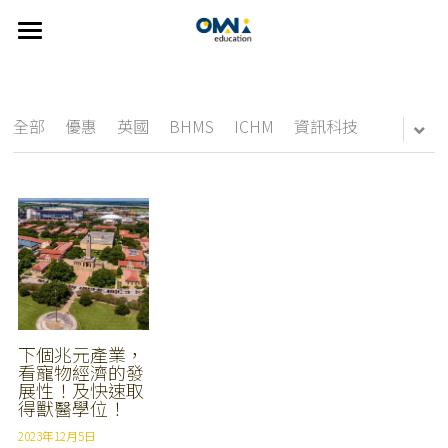
×
部落格分類
首頁
關於我們
所有博客分類
全部
優惠
英國
BHMS
ICHM
資訊科技
選擇國家
new
關於我們
我們的服務
👍🏻 推薦方案
CDU
澳洲
FAQ
紐西蘭
線上說明會
雅思
精選課程
美國
主題遊學方案
英語學習輔導
Johns Hopkins University
歐洲
UTAS
英語家教
搜索
下個兆元產業，
看寵物經濟的發
展性！及快速取
雅思考試相關
SUT
繁體中文
得獸醫學位！
2023年12月5日
Bond University
info@omniedu.co
繁體中文