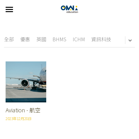
×
部落格分類
首頁
關於我們
所有博客分類
全部
優惠
英國
BHMS
ICHM
資訊科技
選擇國家
new
關於我們
我們的服務
👍🏻 推薦方案
CDU
澳洲
FAQ
紐西蘭
線上說明會
雅思
精選課程
美國
主題遊學方案
英語學習輔導
Johns Hopkins University
歐洲
UTAS
英語家教
搜索
Aviation - 航空
2023年12月28日
雅思考試相關
SUT
繁體中文
Bond University
info@omniedu.co
繁體中文