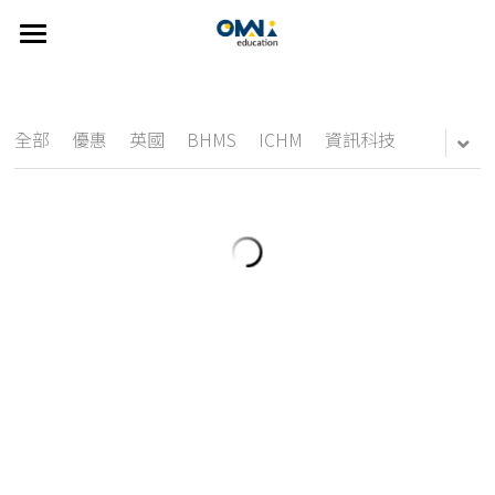
×
部落格分類
首頁
關於我們
所有博客分類
全部
優惠
英國
BHMS
ICHM
資訊科技
選擇國家
new
關於我們
我們的服務
👍🏻 推薦方案
CDU
澳洲
FAQ
紐西蘭
線上說明會
雅思
精選課程
美國
主題遊學方案
英語學習輔導
Johns Hopkins University
歐洲
UTAS
英語家教
搜索
雅思考試相關
SUT
繁體中文
Bond University
info@omniedu.co
繁體中文