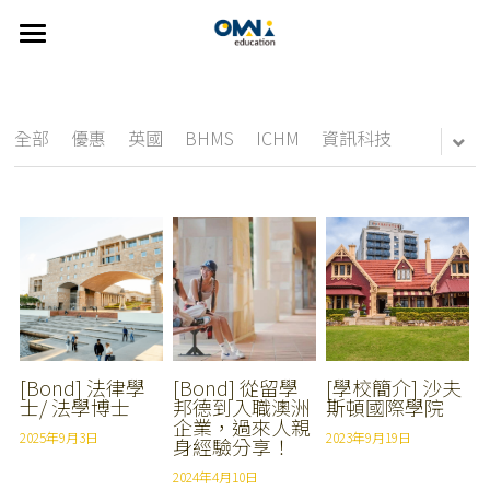
×
部落格分類
首頁
關於我們
所有博客分類
全部
優惠
英國
BHMS
ICHM
資訊科技
選擇國家
new
關於我們
我們的服務
👍🏻 推薦方案
CDU
澳洲
FAQ
紐西蘭
線上說明會
雅思
精選課程
美國
主題遊學方案
英語學習輔導
Johns Hopkins University
歐洲
UTAS
英語家教
搜索
[Bond] 法律學
[Bond] 從留學
[學校簡介] 沙夫
士/ 法學博士
邦德到入職澳洲
斯頓國際學院
企業，過來人親
雅思考試相關
SUT
繁體中文
2025年9月3日
2023年9月19日
身經驗分享！
2024年4月10日
Bond University
info@omniedu.co
繁體中文