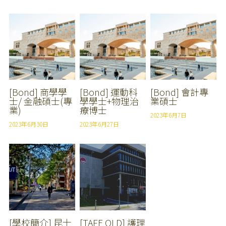
澳洲產業介紹
ICHM
預約諮詢
BHMS
[Bond] 商學學
[Bond] 運動科
[Bond] 會計專
La Trobe University
士/ 金融碩士(專
學學士+物理治
業碩士
業)
療博士
2023年6月7日
2023年6月30日
2023年6月27日
[學校簡介] 昆士
[TAFE QLD] 護理