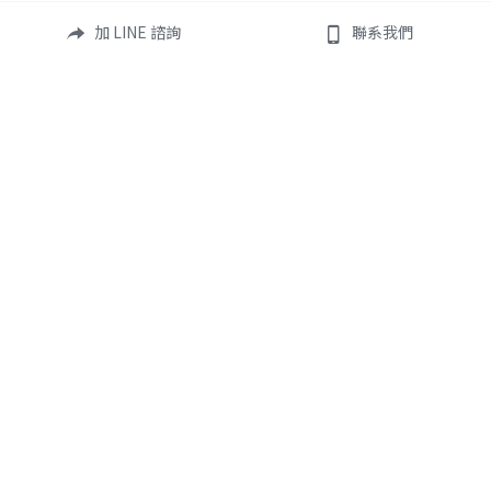
加 LINE 諮詢
聯系我們
info@omniedu.co
💡 貼心提醒：網頁呈現之費用僅供參考。由於學校可能因應學期或
個人條件調整細節，
實際費用請一律以學校官方正式核發的 Offer 或 Invoice 明細為最終
依據。
© Copyright 2026 OMNi Education
 All Rights Reserved.