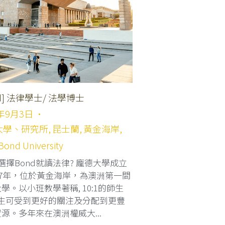
nd] 法律學士/ 法學博士
5年9月3日
·
大學、研究所,
昆士蘭,
黃金海岸,
Bond University
選擇Bond就讀法律? 龐德大學成立
87年，位於黃金海岸，為澳洲第一間
學。以小班教學著稱, 10:1的師生
學生可受到更好的關注及分配到更豐
源。多年來在澳洲權威大...