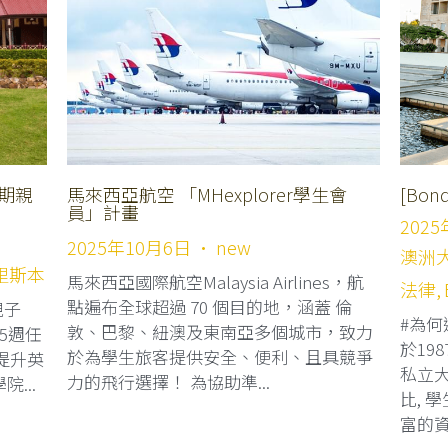
暑期親
馬來西亞航空 「MHexplorer學生會
[Bo
員」計畫
202
2025年10月6日
·
new
澳洲
里斯本
馬來西亞國際航空Malaysia Airlines，航
法律,
點遍布全球超過 70 個目的地，涵蓋 倫
親子
#為何
敦、巴黎、紐澳及東南亞多個城市，致力
-5週任
於19
於為學生旅客提供安全、便利、且具競爭
提升英
私立大
力的飛行選擇！ 為協助準...
...
比, 
富的資