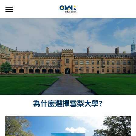
×
部落格分類
首頁
關於我們
所有博客分類
選擇國家
new
關於我們
我們的服務
👍🏻 推薦方案
CDU
澳洲
FAQ
紐西蘭
線上說明會
雅思
精選課程
美國
主題遊學方案
英語學習輔導
Johns Hopkins University
為什麼選擇雪梨大學?
歐洲
UTAS
英語家教
搜索
雅思考試相關
SUT
繁體中文
Bond University
info@omniedu.co
繁體中文