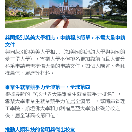
澳洲產業介紹
ICHM
預約諮詢
與同級別英美大學相比，申請程序簡單，不需大量申請
BHMS
文件
與同級別的英美大學相比（如美國的紐約大學與英國的
La Trobe University
愛丁堡大學），雪梨大學不但排名更加靠前而且大部分
科系申請無需準備大量的申請文件，如個人陳述、老師
推薦信、履歷等材料。
畢業生就業競爭力全澳第一，全球第四
根據最新的“QS世界大學畢業生就業競爭力排名”，
雪梨大學畢業生就業競爭力位居全澳第一，緊隨麻省理
工學院、斯坦佛大學和加利福尼亞大學洛杉磯分校之
後，居全球高校第四位。
推動人類科技的發明與傑出校友