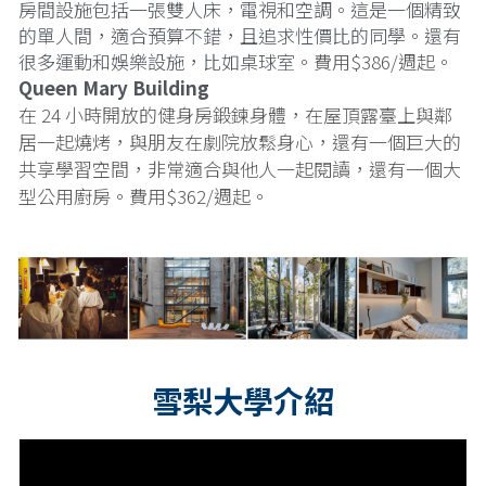
房間設施包括一張雙人床，電視和空調。這是一個精致
的單人間，適合預算不錯，且追求性價比的同學。還有
很多運動和娛樂設施，比如桌球室。
費用$386/週起。
Queen Mary Building
在 24 小時開放的健身房鍛鍊身體，在屋頂露臺上與鄰
居一起燒烤，與朋友在劇院放鬆身心，還有一個巨大的
共享學習空間，非常適合與他人一起閱讀，還有一個大
型公用廚房。費用$362/週起。
雪梨大學介紹