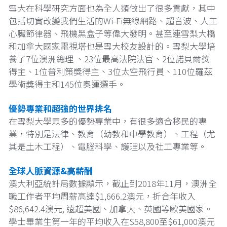
雪大在科學研究方面也為全人類做出了很多貢獻，其中
包括切實改變我們生活的Wi-Fi無線網路、超音波、人工
心臟節律器、飛機黑盒子等偉大發明。甚至連雪梨大橋
和加拿大國家電視塔也是雪大校友設計的。雪梨大學培
養了7位澳洲總理 、23位最高法院法官、2位諾貝爾獎
得主、1位普利策獎得主、3位太空飛行員、110位羅茲
學術獎得主和145位奧運選手。
優勢專業和超強的世界排名
在雪梨大學眾多的優勢專業中，有很多適合移民的專
業，特別是法律、教育（幼教和中學教育）、工程（尤
其是土木工程）、電腦科學、護理以及社工專業等。
全球人脈資源&高薪酬
澳大利亞統計局數據顯示，截止到2018年11月，澳洲全
職工作者平均周薪高達$1,666.2澳元，折合年收入
$86,642.4澳元, 遠超美國、加拿大、英國等歐美國家。
學士畢業生第一年的平均收入在$58,800至$61,000澳元