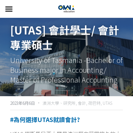
首頁
[UTAS] 會計學士/ 會計
關於我們
專業碩士
選擇國家
關於我們
University of Tasmania -
Bachelor of 
我們的服務
👍🏻 推薦方案
澳洲
Business major in Accounting/ 
FAQ
紐西蘭
線上說明會
精選課程
Master of Professional Accounting
美國
主題遊學方案
英語學習輔導
·
歐洲
2023年6月6日
英語家教
搜索
澳洲大學、研究所,
會計,
荷巴特,
UTAS
雅思考試相關
繁體中文
#為何選擇UTAS就讀會計?
info@omniedu.co
繁體中文