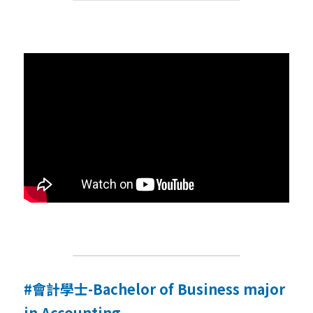
#會計學士-Bachelor of Business major 
in Accounting