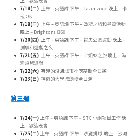
上
 – 歡迎晚會
7/18(二)  
上午
 – 英語課 
下午
 – Lazer zone 
晚上
 – 卡
拉 OK
7/19(三)
上午
 – 英語課 
下午
 – 塗鴉之旅和尋寶活動  
晚上
 – Brightons i360
7/20(四)
上午
 – 英語課 
下午
 – 霍夫公園運動 
晚上
 – 
測驗和遊戲之夜
7/21(五)
上午
 – 英語課 
下午
 – 七姐妹之旅 
晚上
 – 海
灘燒烤派對
7/22(六)
  有趣的沿海城市朴茨茅斯全日遊
7/23(日)  
神奇的大學城劍橋全日遊
第三週
7/24(一)
上午
 – 英語課 
下午
 – STC 小組項目工作 
晚
上
 – 歡迎晚會
7/25(二) 
上午
 – 英語課  
下午
 – 沙灘排球  
晚上
 – 沙灘