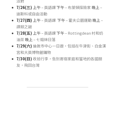
派對
7/26(三)
上午
 – 英語課 
下午
 – 布萊頓探險家 
晚上
 – 
迪斯科或自由活動
7/27(四) 
上午
 – 英語課  
下午
 – 霍夫公園運動 
晚上
 – 
謀殺之謎
7/28(五)
上午
 – 英語課 
下午
 – Rottingdean 村和奶
油茶 
晚上
 – 七姐妹日落
7/29(六)
倫敦市中心一日遊，包括在牛津街、白金漢
宮和大英博物館購物
7/30(日) 
收拾行李，告別寄宿家庭和當地的各國朋
友，飛回台灣