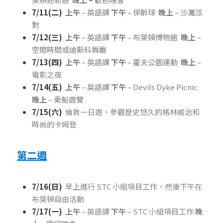
7/11(二)  
上午
 – 英語課 
下午
 – 保齡球  
晚上
 – 沙灘派
對
7/12(三)
上午
 – 英語課 
下午
 – 布萊頓博物館  
晚上
 – 
空閒時間或迪斯科舞廳
7/13(四)  
上午
 – 英語課 
下午
 – 霍夫公園運動  
晚上
 – 
電影之夜
7/14(五)  
上午
 – 英語課 
下午
 – Devils Dyke Picnic  
晚上
 – 乘船遊覽
7/15(六)
倫敦一日遊，參觀歷史悠久的格林威治和
時尚的卡姆登
第二週
7/16(日)
早上進行 STC 小組項目工作，然後下午在
布萊頓自由活動
7/17(一)
上午
 – 英語課 
下午
 – STC 小組項目工作 
晚