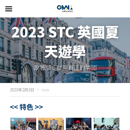
首頁
2023 STC 英國夏
關於我們
天遊學
選擇國家
關於我們
我們的服務
👍🏻 推薦方案
澳洲
跟著STC 發現真正的英國
FAQ
紐西蘭
線上說明會
精選課程
美國
主題遊學方案
英語學習輔導
·
2023年2月3日
new
歐洲
英語家教
搜索
<< 特色 >>
雅思考試相關
繁體中文
info@omniedu.co
繁體中文