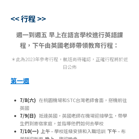
<< 行程 >>
週一到週五 早上在語言學校進行英語課
程，下午由英國老師帶領教育行程：
＊此為2023年參考行程，航班尚待確認，正確行程將於近
日公佈
第一週
7/8(六)
在桃園機場和STC台灣老師會面，搭機前往
英國
7/9(日)
抵達英國，英國老師在機場迎接學生，帶學
生們到寄宿家庭，並指導他們如何去學校
7/10(一)
上午
 – 學校班級安排和入職培訓  
下午
 – 布
萊頓迎新遊  
晚上
–
 歡迎晚會