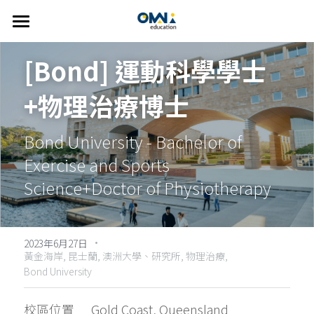
首頁
[Bond] 運動科學學士
關於我們
+物理治療博士
選擇國家
關於我們
Bond University - Bachelor of 
我們的服務
👍🏻 推薦方案
澳洲
Exercise and Sports 
FAQ
紐西蘭
線上說明會
精選課程
Science+Doctor of Physiotherapy
美國
主題遊學方案
英語學習輔導
·
歐洲
2023年6月27日
英語家教
搜索
黃金海岸,
昆士蘭,
澳洲大學、研究所,
物理治療,
Bond University
雅思考試相關
繁體中文
校區位置      Gold Coast, Queensland
info@omniedu.co
繁體中文